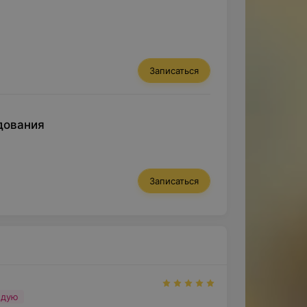
Записаться
дования
Записаться
ндую