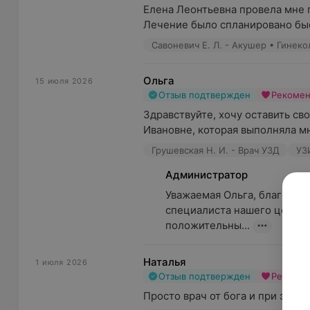
Елена Леонтьевна провела мне 
Лечение было спланировано быст
Савоневич Е. Л. - Акушер • Гинеко
Ольга
15 июля 2026
Отзыв подтвержден
Рекоме
Здравствуйте, хочу оставить св
Ивановне, которая выполняла мн
Грушевская Н. И. - Врач УЗД
УЗ
Администратор
Уважаемая Ольга, благодари
специалиста нашего центра
положительны...
Наталья
1 июля 2026
Отзыв подтвержден
Рекоме
Просто врач от бога и при этом