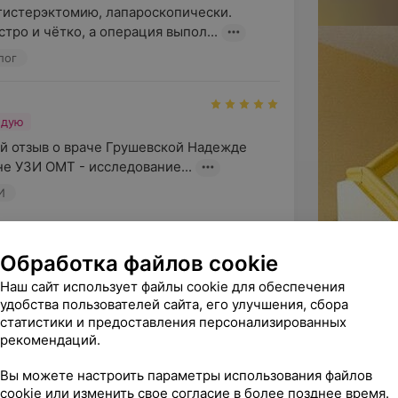
гистерэктомию, лапароскопически. 
ро и чётко, а операция выпол...
лог
ндую
ой отзыв о враче Грушевской Надежде 
е УЗИ ОМТ - исследование...
И
м Вас за высокую оценку работы 
Обработка файлов cookie
 и возможность поделиться 
Наш сайт использует файлы cookie для обеспечения
удобства пользователей сайта, его улучшения, сбора
статистики и предоставления персонализированных
рекомендаций.
ндую
Вы можете настроить параметры использования файлов
 замечательный человек
cookie или изменить свое согласие в более позднее время.