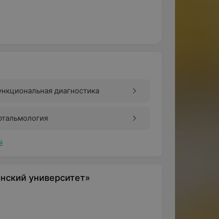
ункциональная диагностика
фтальмология
ё
нский университет»