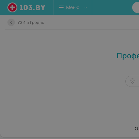
Меню
УЗИ в Гродно
Профе
О